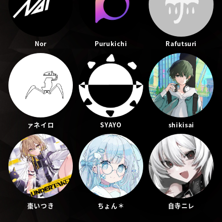
Nor
Purukichi
Rafutsuri
ァネイロ
SYAYO
shikisai
棗いつき
ちょん＊
自寺ニレ