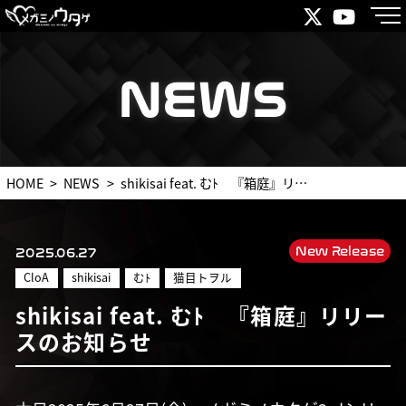
NEWS
NEWS
HOME
NEWS
shikisai feat. むﾄ 『箱庭』リリースのお知らせ
New Release
2025.06.27
CloA
shikisai
むﾄ
猫目トヲル
shikisai feat. むﾄ 『箱庭』リリー
スのお知らせ