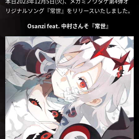
本日2023年12月5日(火)、メガミノウタゲ第4弾オ
リジナルソング『常世』をリリースいたしました。
Osanzi feat. 中村さんそ『常世』