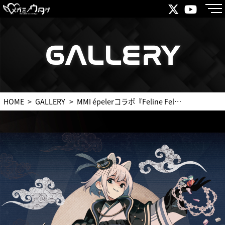
GALLERY
GALLERY
HOME
GALLERY
MMI épelerコラボ『Feline Felony』ChumuNoteイラスト