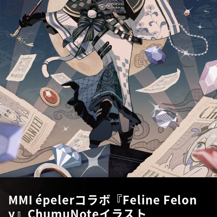
MMI épelerコラボ『Feline Felon
y』ChumuNoteイラスト