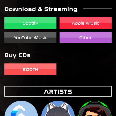
Download & Streaming
Spotify
Apple Music
YouTube Music
Other
Buy CDs
BOOTH
ARTISTS